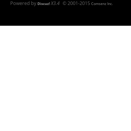
Powered by
X3.4
© 2001-2015
Discuz!
Comsenz Inc.