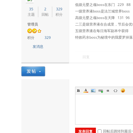
低级元婴之魂boss在东门 229 8
35
2
329
一级营养液boss是法兰城世界boss 
主题
回帖
积分
高级元婴之魂boss在天降 131 9
管理员
二三是级营养液在合成里，节后会优
五级营养液在每日海军副本中获得
特效药水boss为秘境中的我爱罗掉落
积分
329
发消息
回复
回帖后跳转到最后
发表回复