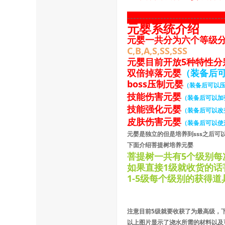
--------------------------------
元婴系统介绍
元婴一共分为六个等级
C,B,A,S,SS,SSS
元婴目前开放5种特性分
双倍掉落元婴
（装备后
uz!
boss压制元婴
（装备后可以压
技能伤害元婴
（装备后可以加
技能强化元婴
（装备后可以改
皮肤伤害元婴
（装备后可以使
元婴是独立的但是培养到sss之后可
下面介绍菩提树培养元婴
菩提树一共有5个级别每
如果直接1级就收货的话
Bo
1-5级每个级别的获得
注意目前5级就要收获了为最高级，
以上图片显示了浇水所需的材料以及