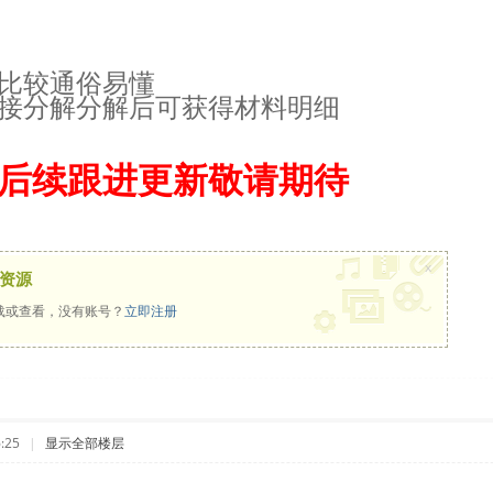
比较通俗易懂
接分解分解后可获得材料明细
后续跟进更新敬请期待
x
资源
载或查看，没有账号？
立即注册
:25
|
显示全部楼层