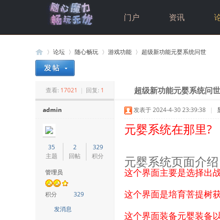
门户
资讯
论坛
随心畅玩
游戏功能
超级新功能元婴系统问世
查看:
17021
|
回复:
1
超级新功能元婴系统问
Di
»
›
›
›
admin
发表于 2024-4-30 23:39:38
|
元婴系统在那里?
35
2
329
主题
回帖
积分
元婴系统页面介绍
这个界面主要是选择出
管理员
sc
这个界面是培育菩提树
积分
329
发消息
这个界面装备元婴装备