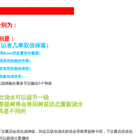
----------------------------------------
分别为：
别是：
可以有几率双倍掉落）
制boss的血量攻击敏捷）
强某些技能的伤害）
变某些技能的类型）
形象加成变多）
以选择融合最多可以融合5个特效
次浇水可以提升一级
菩提树将会将回树苗状态重新浇水
道具是不同的
下次重启会优化成神级，到达五级在浇水的话会导致菩提树卡死，下次重启后优化
可以获得元婴属性